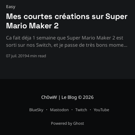
Easy
Mes courtes créations sur Super
Mario Maker 2
Ca fait déja 1 semaine que Super Mario Maker 2 est
sorti sur nos Switch, et je passe de très bons moment
dessus (vive la coopération !). Et l’un des atouts
07 juil. 2019
4 min read
majeur de cet opus, c’est la création de niveaux. Etant
assez mauvais mappeur dans l’âme, j’ai
Ch0wW | Le Blog
© 2026
BlueSky
Mastodon
Twitch
YouTube
Powered by Ghost