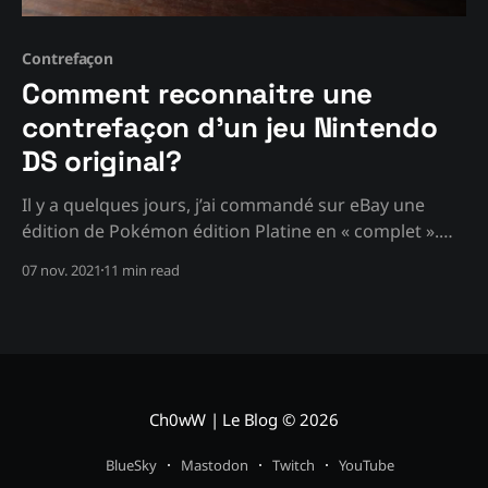
Contrefaçon
Comment reconnaitre une
contrefaçon d'un jeu Nintendo
DS original?
Il y a quelques jours, j’ai commandé sur eBay une
édition de Pokémon édition Platine en « complet ».
Tout content, je récupère le colis le jour de la
07 nov. 2021
11 min read
rédaction de cet article, et j’ouvre le tout. Sauf que,
quelque chose me paraissait bizarre, avec un feeling
que je ne
Ch0wW | Le Blog
© 2026
BlueSky
Mastodon
Twitch
YouTube