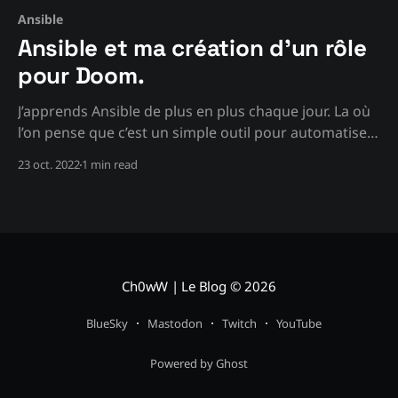
Ansible
Ansible et ma création d'un rôle
pour Doom.
J’apprends Ansible de plus en plus chaque jour. La où
l’on pense que c’est un simple outil pour automatiser
certaines taches, pour moi c’est surtout une façon de
23 oct. 2022
1 min read
simplifier la création de serveurs, à la fois pour moi et
pour la communauté. En fait, je devrais
Ch0wW | Le Blog
© 2026
BlueSky
Mastodon
Twitch
YouTube
Powered by Ghost