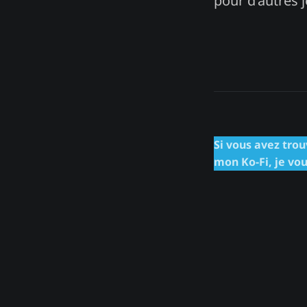
pour d’autres j
Si vous avez trou
mon Ko-Fi, je vou