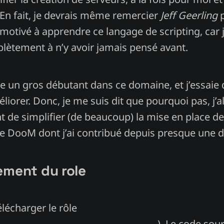
n fait, je devrais même remercier
Jeff Geerling
p
motivé à apprendre ce langage de scripting, car 
ètement à n’y avoir jamais pensé avant.
ste un gros débutant dans ce domaine, et j’essaie 
iorer. Donc, je me suis dit que pourquoi pas, j’al
t de simplifier (de beaucoup) la mise en place d
e DooM dont j’ai contribué depuis presque une 
ement du role
lécharger le rôle
ici
xy.ansible.com/ch0ww/doomservers
). Le code sou