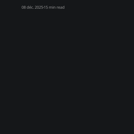
08 déc. 2025
15 min read
Ch0wW | Le Blog
© 2026