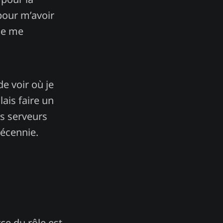
our m’avoir
je me
de voir où je
lais faire un
es serveurs
décennie.
rce du rôle est