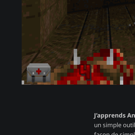
J’apprends An
un simple outi
façon de simpli