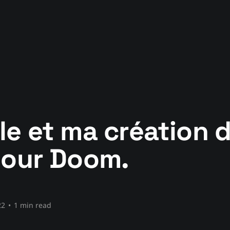
le et ma création 
pour Doom.
22
•
1 min read