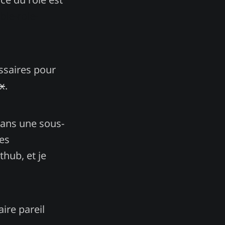
le-role-
essaires pour
x
.
dans une sous-
les
thub, et je
ire pareil