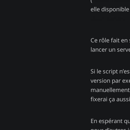
elle disponible
doomservers
Ce rôle fait en
lancer un ser
Si le script n
version par ex
manuellement. S
fixerai ça auss
En espérant que