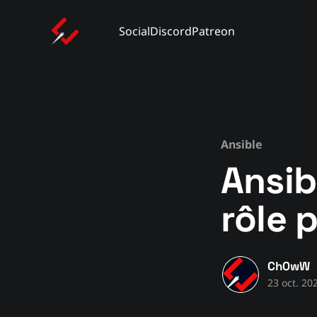
Social
Discord
Patreon
Ansible
Ansib
rôle 
Ch0wW
23 oct. 20