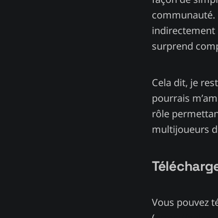
communauté. E
indirectement 
surprend compl
Cela dit, je re
pourrais m’amél
rôle permettan
multijoueurs d
Télécharg
Vous pouvez té
(
https://gala