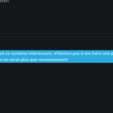
eux!
vé ce contenu intéressant, n’hésitez pas à me faire une 
s en serai plus que reconnaissant!