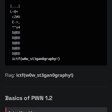
[...]

L~@+

 cZ#U

 E-=,

 *"u4

 D@DD

 D@DD

 D@DD

 D@DD

 D@DD

ictf{w0w_st3gan0graphy!}
Flag:
ictf{w0w_st3gan0graphy!}
Basics of PWN 1.2