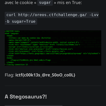
avec le cookie «
» mis en True:
sugar
curl http://oreos.ctfchallenge.ga/ -Lvv
-b sugar=True
Flag:
ictf{c00k13s_@re_S0oO_co0L}
A Stegosaurus?!