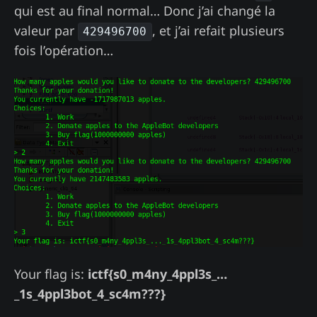
qui est au final normal… Donc j’ai changé la
valeur par
, et j’ai refait plusieurs
429496700
fois l’opération…
Your flag is:
ictf{s0_m4ny_4ppl3s_…
_1s_4ppl3bot_4_sc4m???}