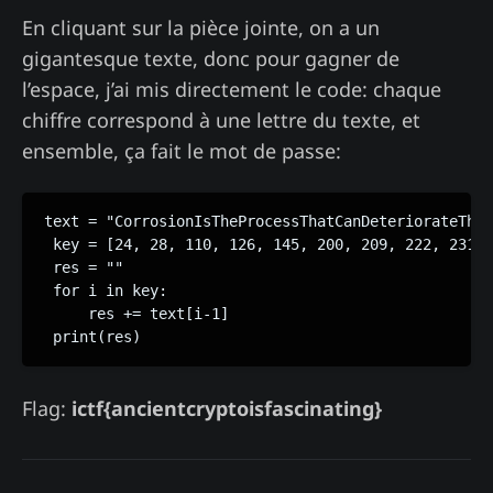
En cliquant sur la pièce jointe, on a un
gigantesque texte, donc pour gagner de
l’espace, j’ai mis directement le code: chaque
chiffre correspond à une lettre du texte, et
ensemble, ça fait le mot de passe:
text = "CorrosionIsTheProcessThatCanDeteriorateTheQ
 key = [24, 28, 110, 126, 145, 200, 209, 222, 231, 
 res = ""

 for i in key:

     res += text[i-1]

 print(res)
Flag:
ictf{ancientcryptoisfascinating}