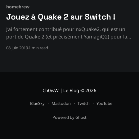
homebrew
Jouez à Quake 2 sur Switch !
J’ai fortement contribué pour nxQuake2, qui est un
port de Quake 2 (et précisément YamagiQ2) pour la
Switch. Quake 2 RTX et ses 40FPS en 4K est une
08 juin 2019
1 min read
bonne chose, mais jouer partout, c’est nettement
mieux! Voici les features que propose nxQuake2 : *
Rendu Hardware (OpenGL 3.2) * Support
Ch0wW | Le Blog
© 2026
BlueSky
Mastodon
Twitch
YouTube
Powered by Ghost