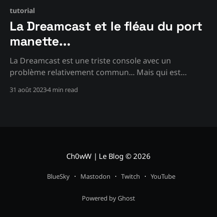
tutorial
La Dreamcast et le fléau du port
manette...
La Dreamcast est une triste console avec un
problème relativement commun... Mais qui est
relativement facile à réparer, pour peu que vous ayez
31 août 2023
4 min read
les bons outils...
Ch0wW | Le Blog
© 2026
BlueSky
Mastodon
Twitch
YouTube
Powered by Ghost