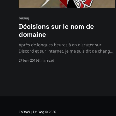
baseq
Décisions sur le nom de
domaine
Après de longues heures à en discuter sur
Discord et sur internet, je me suis dit de changer
une bonne fois pour toute l’hôte de mon site
27 févr. 2019
3 min read
web. Vous avez connu ce blog sous le nom de
ch0ww.baseq.fr ; j’ai décidé tout simplement de
retirer ce sous-
Ch0wW | Le Blog
© 2026