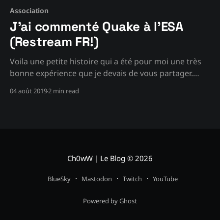
Association
J'ai commenté Quake à l'ESA
(Restream FR!)
Voila une petite histoire qui a été pour moi une très
bonne expérience que je devais de vous partager.
C’est le jeudi de la canicule. Il faisait chaud. Très
04 août 2019
2 min read
chaud. Et comme mon pseudo est un jeu de mots
avec la chaleur, on essaie de supporter, et de tout
Ch0wW | Le Blog
© 2026
BlueSky
Mastodon
Twitch
YouTube
Powered by Ghost