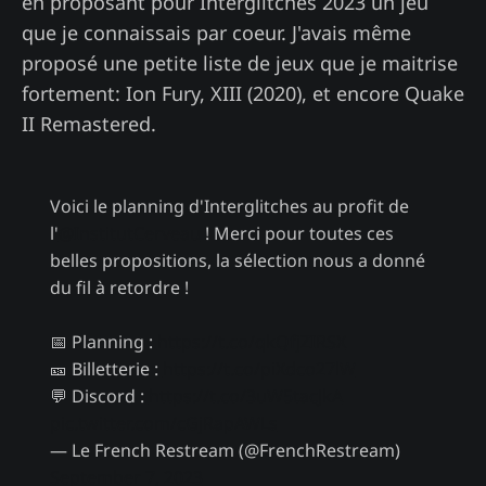
en proposant pour Interglitches 2023 un jeu
que je connaissais par coeur. J'avais même
proposé une petite liste de jeux que je maitrise
fortement: Ion Fury, XIII (2020), et encore Quake
II Remastered.
Voici le planning d'Interglitches au profit de
l'
@InstitutCerveau
! Merci pour toutes ces
belles propositions, la sélection nous a donné
du fil à retordre !
📅 Planning :
https://t.co/qkQfjZIRSX
🎫 Billetterie :
https://t.co/piXdco27lW
💬 Discord :
https://t.co/3uW5tacJkA
pic.twitter.com/cGjRapAWLs
— Le French Restream (@FrenchRestream)
September 7, 2023